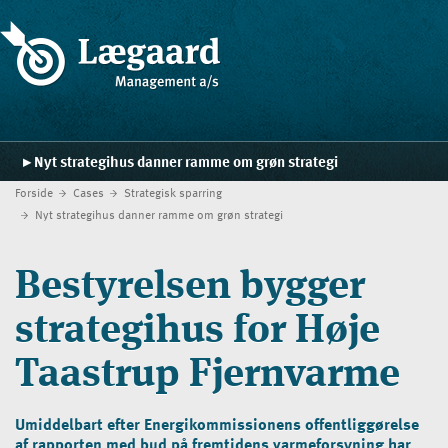
Nyt strategihus danner ramme om grøn strategi
Forside
Cases
Strategisk sparring
Forside
Nyt strategihus danner ramme om grøn strategi
Ydelser
Bestyrelsen bygger
Strategiskolen
strategihus for Høje
Blog
Taastrup Fjernvarme
Cases
Kontakt
Umiddelbart efter Energikommissionens offentliggørelse
af rapporten med bud på fremtidens varmeforsyning har