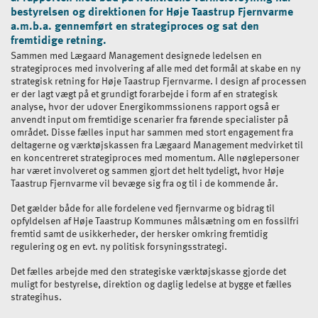
bestyrelsen og direktionen for Høje Taastrup Fjernvarme
a.m.b.a. gennemført en strategiproces og sat den
fremtidige retning.
Sammen med Lægaard Management designede ledelsen en
strategiproces med involvering af alle med det formål at skabe en ny
strategisk retning for Høje Taastrup Fjernvarme. I design af processen
er der lagt vægt på et grundigt forarbejde i form af en strategisk
analyse, hvor der udover Energikommssionens rapport også er
anvendt input om fremtidige scenarier fra førende specialister på
området. Disse fælles input har sammen med stort engagement fra
deltagerne og værktøjskassen fra Lægaard Management medvirket til
en koncentreret strategiproces med momentum. Alle nøglepersoner
har været involveret og sammen gjort det helt tydeligt, hvor Høje
Taastrup Fjernvarme vil bevæge sig fra og til i de kommende år.
Det gælder både for alle fordelene ved fjernvarme og bidrag til
opfyldelsen af Høje Taastrup Kommunes målsætning om en fossilfri
fremtid samt de usikkerheder, der hersker omkring fremtidig
regulering og en evt. ny politisk forsyningsstrategi.
Det fælles arbejde med den strategiske værktøjskasse gjorde det
muligt for bestyrelse, direktion og daglig ledelse at bygge et fælles
strategihus.