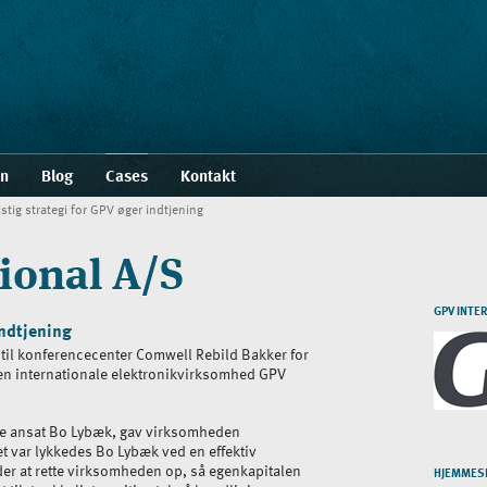
en
Blog
Cases
Kontakt
istig strategi for GPV øger indtjening
ional A/S
GPV INTE
indtjening
til konferencecenter Comwell Rebild Bakker for
den internationale elektronikvirksomhed GPV
vde ansat Bo Lybæk, gav virksomheden
Det var lykkedes Bo Lybæk ved en effektiv
er at rette virksomheden op, så egenkapitalen
HJEMMES