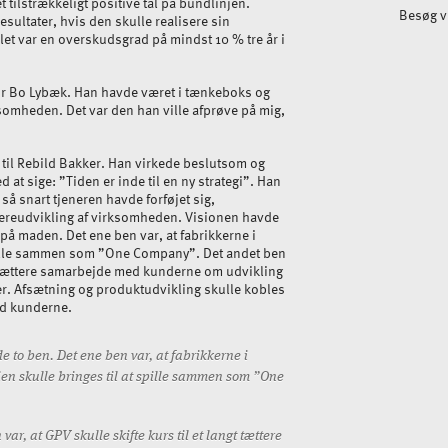
tilstrækkeligt positive tal på bundlinjen.
Besøg 
esultater, hvis den skulle realisere sin
et var en overskudsgrad på mindst 10 % tre år i
 for Bo Lybæk. Han havde været i tænkeboks og
rksomheden. Det var den han ville afprøve på mig,
 til Rebild Bakker. Han virkede beslutsom og
 at sige: ”Tiden er inde til en ny strategi”. Han
g så snart tjeneren havde forføjet sig,
dereudvikling af virksomheden. Visionen havde
på maden. Det ene ben var, at fabrikkerne i
spille sammen som ”One Company”. Det andet ben
ngt tættere samarbejde med kunderne om udvikling
er. Afsætning og produktudvikling skulle kobles
ed kunderne.
e to ben. Det ene ben var, at fabrikkerne i
en skulle bringes til at spille sammen som ”One
var, at GPV skulle skifte kurs til et langt tættere