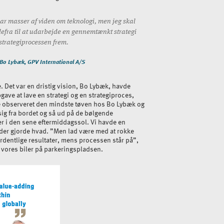
ar masser af viden om teknologi, men jeg skal
efra til at udarbejde en gennemtænkt strategi
e strategiprocessen frem.
 Bo Lybæk, GPV International A/S
. Det var en dristig vision, Bo Lybæk, havde
pgave at lave en strategi og en strategiproces,
e observeret den mindste tøven hos Bo Lybæk og
sig fra bordet og så ud på de bølgende
ær i den sene eftermiddagssol. Vi havde en
 der gjorde hvad. ”Men lad være med at rokke
 ordentlige resultater, mens processen står på”,
l vores biler på parkeringspladsen.