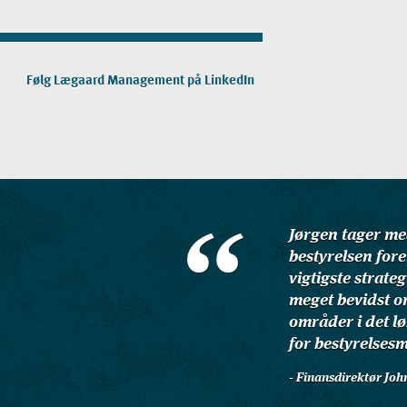
Følg Lægaard Management på LinkedIn
Jørgen tager med
bestyrelsen fore
vigtigste strate
meget bevidst o
områder i det l
for bestyrelses
- Finansdirektør Jo