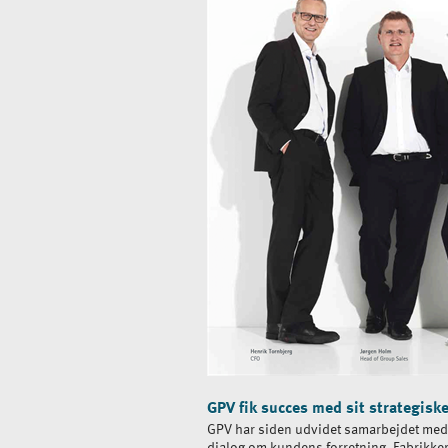
GPV fik succes med sit strategisk
GPV har siden udvidet samarbejdet med 
dialog om kundens forretning. Fabrikker