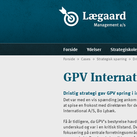
Forside
Ydelser
Strategiskol
Forside
Cases
Strategisk sparring
Dr
GPV Internat
Dristig strategi gav GPV spring i 
Det var med en vis spænding jeg ankom 
at spise en frokost med direktøren for 
International A/S, Bo Lybæk.
Få år tidligere, da GPV’s bestyrelse ha
underskud og var i en kritisk tilstand. 
fokusering på centrale forretningsområd