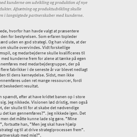
ed kunderne om udvikling og produktion af nye
dukter. Afsætning og produktudvikling skulle
n i langsigtede partnerskaber med kunderne.
ørede, hvorfor han havde valgt at præsentere
 den for bestyrelsen. Som erfaren topleder
værd uden en god strategi. Og han vidste, at der
om skulle overvindes. Vidt forskellige
mspil, og medarbejderne skulle kvalificeres til
b med kunderne frem for alene at tænke på egen
ennemføres med medarbejdergrupper, der på
 flere fabrikker i de seneste år var blevet nedlagt
en til dens kerneydelse. Sidst, men ikke
gennemføres uden ret mange ressourcer, fordi
t beskedent resultat.
n spændt, efter at have kridtet banen op i store
 sig. Jeg nikkede. Visionen lød dristig, men også
 der skulle til for at skabe det nødvendige
u det kan gennemføres?”. Jeg nikkede igen. Det
s, men det måtte kunne lade sig gøre. ”Mine
”, fortsatte han, ”Men jeg skal have hjælp
trategi og til at drive strategiprocessen frem”.
 partnerskab med mig?”.