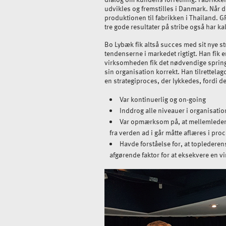
udvikles og fremstilles i Danmark. Når 
produktionen til fabrikken i Thailand. G
tre gode resultater på stribe også har k
Bo Lybæk fik altså succes med sit nye st
tendenserne i markedet rigtigt. Han fik e
virksomheden fik det nødvendige spring 
sin organisation korrekt. Han tilrettel
en strategiproces, der lykkedes, fordi d
Var kontinuerlig og on-going
Inddrog alle niveauer i organisati
Var opmærksom på, at mellemledere
fra verden ad i går måtte aflæres i proc
Havde forståelse for, at topleder
afgørende faktor for at eksekvere en vi