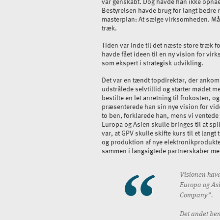
var genskabt. Dog havde han ikke opnået 
Bestyrelsen havde brug for langt bedre r
masterplan: At sælge virksomheden. Mål
træk.
Tiden var inde til det næste store træk
havde fået ideen til en ny vision for vi
som ekspert i strategisk udvikling.
Det var en tændt topdirektør, der ankom
udstrålede selvtillid og starter mødet med
bestilte en let anretning til frokosten, o
præsenterede han sin nye vision for vi
to ben, forklarede han, mens vi ventede 
Europa og Asien skulle bringes til at 
var, at GPV skulle skifte kurs til et la
og produktion af nye elektronikprodukt
sammen i langsigtede partnerskaber m
Visionen havd
Europa og Asi
Company”.
Det andet ben 