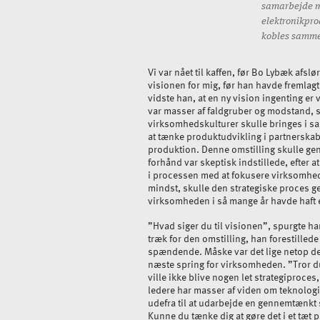
samarbejde m
elektronikpro
kobles samme
Vi var nået til kaffen, før Bo Lybæk afsl
visionen for mig, før han havde fremlagt
vidste han, at en ny vision ingenting er 
var masser af faldgruber og modstand, s
virksomhedskulturer skulle bringes i sa
at tænke produktudvikling i partnerska
produktion. Denne omstilling skulle g
forhånd var skeptisk indstillede, efter at
i processen med at fokusere virksomhed
mindst, skulle den strategiske proces 
virksomheden i så mange år havde haft e
”Hvad siger du til visionen”, spurgte ha
træk for den omstilling, han forestillede
spændende. Måske var det lige netop det,
næste spring for virksomheden. ”Tror d
ville ikke blive nogen let strategiproce
ledere har masser af viden om teknologi
udefra til at udarbejde en gennemtænkt s
Kunne du tænke dig at gøre det i et tæt