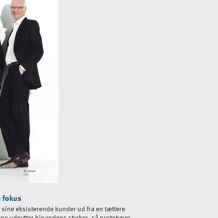
e fokus
sine eksisterende kunder ud fra en tættere
ne udnytter hinandens styrker, så prototyper