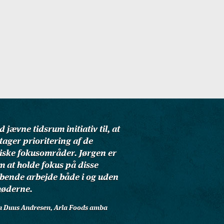
 jævne tidsrum initiativ til, at
tager prioritering af de
giske fokusområder. Jørgen er
m at holde fokus på disse
øbende arbejde både i og uden
møderne.
hn Duus Andresen, Arla Foods amba