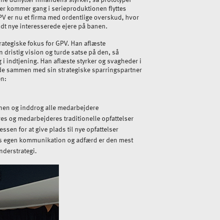
der kommer gang i serieproduktionen flyttes
PV er nu et firma med ordentlige overskud, hvor
aldt nye interesserede ejere på banen.
rategiske fokus for GPV. Han aflæste
n dristig vision og turde satse på den, så
i indtjening. Han aflæste styrker og svagheder i
agde sammen med sin strategiske sparringspartner
en:
onen og inddrog alle medarbejdere
s og medarbejderes traditionelle opfattelser
essen for at give plads til nye opfattelser
ens egen kommunikation og adfærd er den mest
nderstrategi.