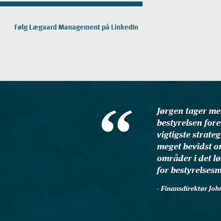
Følg Lægaard Management på LinkedIn
Jørgen tager med
bestyrelsen fore
vigtigste strate
meget bevidst o
områder i det l
for bestyrelses
- Finansdirektør Jo