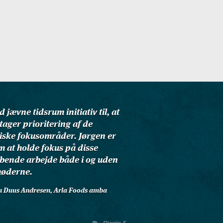
 jævne tidsrum initiativ til, at
tager prioritering af de
giske fokusområder. Jørgen er
m at holde fokus på disse
øbende arbejde både i og uden
møderne.
hn Duus Andresen, Arla Foods amba