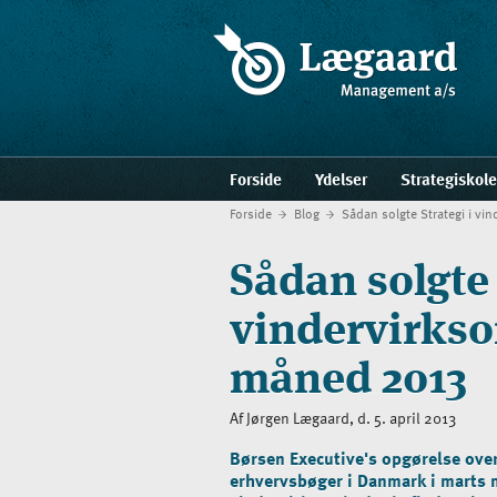
Forside
Ydelser
Strategiskol
Forside
Blog
Sådan solgte Strategi i v
Sådan solgte 
vindervirkso
måned 2013
Af Jørgen Lægaard, d. 5. april 2013
Børsen Executive's opgørelse ov
erhvervsbøger i Danmark i marts 