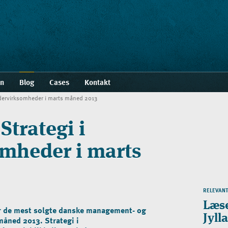
en
Blog
Cases
Kontakt
indervirksomheder i marts måned 2013
Strategi i
mheder i marts
RELEVAN
Læs
er de mest solgte danske management- og
Jyll
måned 2013. Strategi i