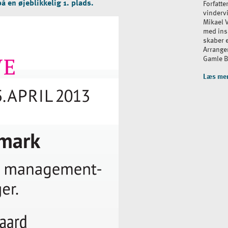
 en øjeblikkelig 1. plads.
Forfatte
vinderv
Mikael V
med insp
skaber e
Arrange
Gamle B
Læs me