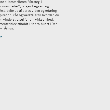
rne til bestselleren ”Strategi i
irksomheder”, Jørgen Lægaard og
est, delte ud af deres viden og erfaring
iration, råd og værktøjer til hvordan du
n vinderstrategi for din virksomhed.
mentet blev afholdt i Hobro-huset i Den
y i Århus.
re