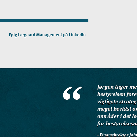
Følg Lægaard Management på LinkedIn
Jørgen tager med
bestyrelsen fore
vigtigste strate
meget bevidst o
områder i det l
for bestyrelses
- Finansdirektør Jo