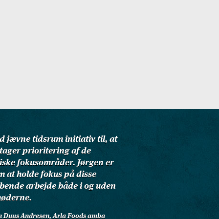
 jævne tidsrum initiativ til, at
tager prioritering af de
giske fokusområder. Jørgen er
m at holde fokus på disse
øbende arbejde både i og uden
møderne.
hn Duus Andresen, Arla Foods amba