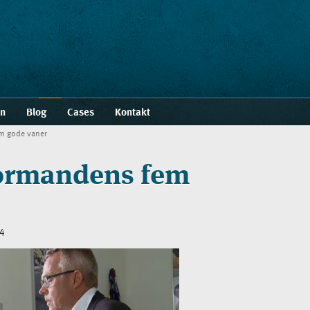
en
Blog
Cases
Kontakt
m gode vaner
formandens fem
14