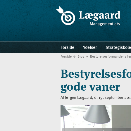
Forside
Ydelser
Strategiskol
Forside
Blog
Bestyrelsesformandens fe
Bestyrelses
gode vaner
Af Jørgen Lægaard, d. 19. september 20