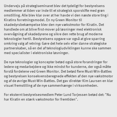
Undervejs på strategiseminaret blev det tydeligt for bestyrelsens
medlemmer at tiden var inde til et strategisk sporskifte med grøn
omstilling. Alle blev klar over at her havde vi den næste store ting i
Kiratins forretningsmodel. En ny Green Monitor til
skadedyrsbekæmpelse blev den nye vækstmotor for Kiratin. Det
handlede om at blive first-mover på løsninger med elektronisk
overvågning af skadedyrene og sikre den rette brug af moderne
teknologier hertil. Bestyrelsens opgave var også at give sparring
omkring valg af retning: Gøre det hele selv eller danne strategiske
partnerskaber, så en del af teknologiudviklingen kunne ske sammen
med specialister i elektroniske løsninger.
De nye teknologier og koncepter betød også store forandringer for
ledere og medarbejdere og ikke mindst for kunderne, der også måtte
forstå fordelene ved Green Monitor. Det betød flere Must-Win-Battles
og bestyrelsen konsekvensberegnede effekten af den nye vækstmotor
og af de øvrige Must-Win-Battles. Det gav direktør Kim Laursen en klar
visuel fremstilling af de nye sammenhænge i virksomheden.
For eksternt bestyrelsesmedlem Peter Lund Torjessen betød det: "Nu
har Kiratin en stærk vækstmotor for fremtiden".