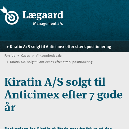
Kiratin A/S solgt til Anticimex efter stærk positionering
Forside
Cases
Virksomhedssalg
Forside
Kiratin A/S solgt til Anticimex efter stærk positionering
Ydelser
Kiratin A/S solgt til
Strategiskolen
Anticimex efter 7 gode
Blog
år
Cases
Kontakt
Bestyrelsen for Kiratin skiftede gear fra fokus på den