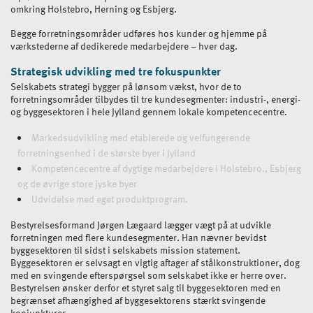
omkring Holstebro, Herning og Esbjerg.
Begge forretningsområder udføres hos kunder og hjemme på
værkstederne af dedikerede medarbejdere – hver dag.
Strategisk udvikling med tre fokuspunkter
Selskabets strategi bygger på lønsom vækst, hvor de to
forretningsområder tilbydes til tre kundesegmenter: industri-, energi-
og byggesektoren i hele Jylland gennem lokale kompetencecentre.
Markedsudvikling med etablerede og velfungerende
forretningsenhed i de største byer i Jylland
Kompetencecentre af dygtige medarbejdere i Holstebro., Esbjerg
og de øvrige store jyske byer
Udvidelse med eget produktprogram.
Bestyrelsesformand Jørgen Lægaard lægger vægt på at udvikle
forretningen med flere kundesegmenter. Han nævner bevidst
byggesektoren til sidst i selskabets mission statement.
Byggesektoren er selvsagt en vigtig aftager af stålkonstruktioner, dog
med en svingende efterspørgsel som selskabet ikke er herre over.
Bestyrelsen ønsker derfor et styret salg til byggesektoren med en
begrænset afhængighed af byggesektorens stærkt svingende
konjunkturer.