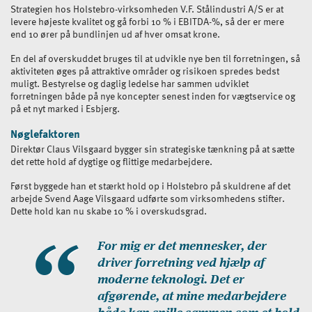
Strategien hos Holstebro-virksomheden V.F. Stålindustri A/S er at
levere højeste kvalitet og gå forbi 10 % i EBITDA-%, så der er mere
end 10 ører på bundlinjen ud af hver omsat krone.
En del af overskuddet bruges til at udvikle nye ben til forretningen, så
aktiviteten øges på attraktive områder og risikoen spredes bedst
muligt. Bestyrelse og daglig ledelse har sammen udviklet
forretningen både på nye koncepter senest inden for vægtservice og
på et nyt marked i Esbjerg.
Nøglefaktoren
Direktør Claus Vilsgaard bygger sin strategiske tænkning på at sætte
det rette hold af dygtige og flittige medarbejdere.
Først byggede han et stærkt hold op i Holstebro på skuldrene af det
arbejde Svend Aage Vilsgaard udførte som virksomhedens stifter.
Dette hold kan nu skabe 10 % i overskudsgrad.
For mig er det mennesker, der
driver forretning ved hjælp af
moderne teknologi. Det er
afgørende, at mine medarbejdere