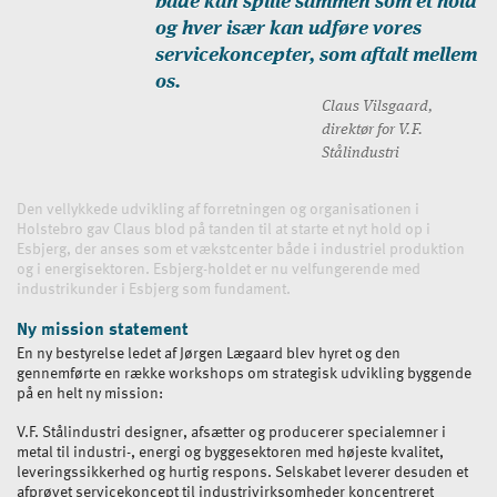
både kan spille sammen som et hold
og hver især kan udføre vores
servicekoncepter, som aftalt mellem
os.
Claus Vilsgaard,
direktør for V.F.
Stålindustri
Den vellykkede udvikling af forretningen og organisationen i
Holstebro gav Claus blod på tanden til at starte et nyt hold op i
Esbjerg, der anses som et vækstcenter både i industriel produktion
og i energisektoren. Esbjerg-holdet er nu velfungerende med
industrikunder i Esbjerg som fundament.
Ny mission statement
En ny bestyrelse ledet af Jørgen Lægaard blev hyret og den
gennemførte en række workshops om strategisk udvikling byggende
på en helt ny mission:
V.F. Stålindustri designer, afsætter og producerer specialemner i
metal til industri-, energi og byggesektoren med højeste kvalitet,
leveringssikkerhed og hurtig respons. Selskabet leverer desuden et
afprøvet servicekoncept til industrivirksomheder koncentreret