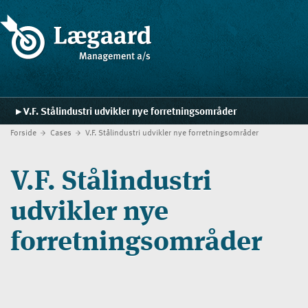
V.F. Stålindustri udvikler nye forretningsområder
Forside
Cases
V.F. Stålindustri udvikler nye forretningsområder
Forside
Ydelser
V.F. Stålindustri
Strategiskolen
udvikler nye
Blog
forretningsområder
Cases
Kontakt