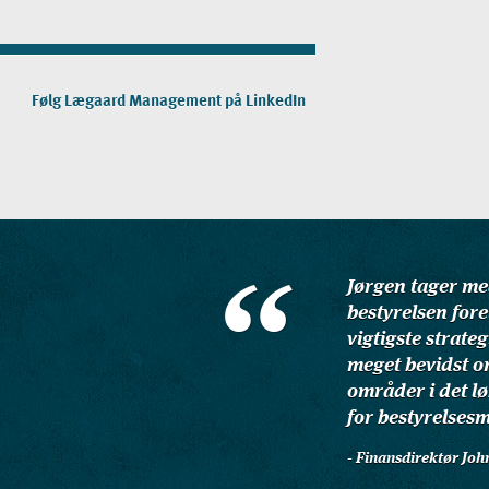
Følg Lægaard Management på LinkedIn
Jørgen tager med
bestyrelsen fore
vigtigste strate
meget bevidst o
områder i det l
for bestyrelses
- Finansdirektør Jo