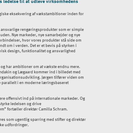
 ledelse til at udleve virksomhedens
egiske eksekvering af vækstambitioner inden for
 ansvarlige rengøringsprodukter som er simple
huden. Nye markeder, nye samarbejder og nye
orbindelser, hvor vores produkter stå side om
t om i verden. Det er et bevis på styrken i
isk design, funktionalitet og ansvarlighed
 og har ambitioner om at vækste endnu mere.
mdakin og Lægaard kommer ind i billedet med
rganisationsudvikling. Jørgen tilfører viden om
 parallelt i en moderne læringsbaseret
 mere offensivt ind på internationale markeder. Og
 styrke ledelsen og drive
m” fortæller direktør Camilla Schram.
es som ugentlig sparring med stifter og direktør
ke udfordringer.