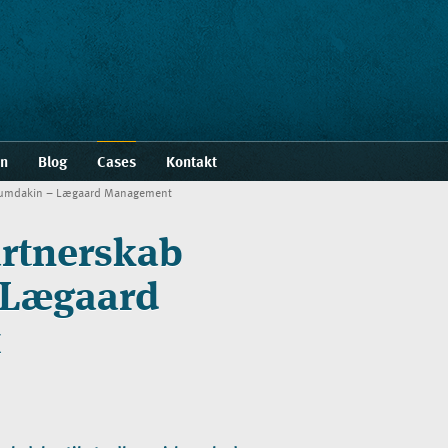
en
Blog
Cases
Kontakt
 Humdakin – Lægaard Management
artnerskab
 Lægaard
t