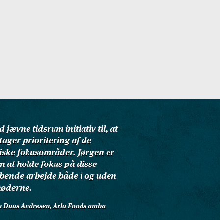
 jævne tidsrum initiativ til, at
tager prioritering af de
giske fokusområder. Jørgen er
m at holde fokus på disse
øbende arbejde både i og uden
møderne.
hn Duus Andresen, Arla Foods amba