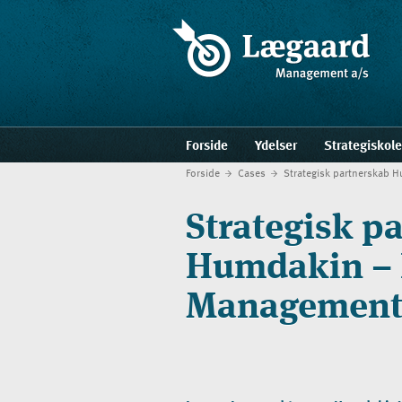
Forside
Ydelser
Strategiskol
Forside
Cases
Strategisk partnerskab
Strategisk p
Humdakin –
Managemen