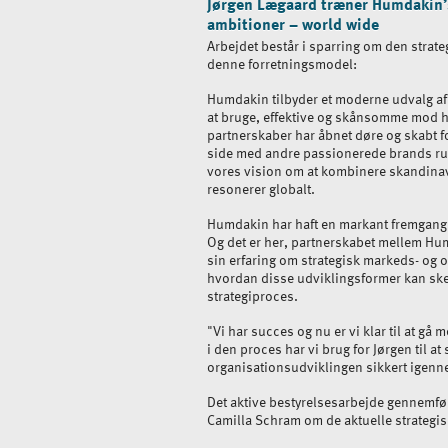
Jørgen Lægaard træner Humdakin’s
ambitioner – world wide
Arbejdet består i sparring om den strat
denne forretningsmodel:
Humdakin tilbyder et moderne udvalg af
at bruge, effektive og skånsomme mod 
partnerskaber har åbnet døre og skabt f
side med andre passionerede brands rund
vores vision om at kombinere skandinav
resonerer globalt.
Humdakin har haft en markant fremgang
Og det er her, partnerskabet mellem Hu
sin erfaring om strategisk markeds- og o
hvordan disse udviklingsformer kan ske
strategiproces.
"Vi har succes og nu er vi klar til at gå
i den proces har vi brug for Jørgen til at
organisationsudviklingen sikkert igenne
Det aktive bestyrelsesarbejde gennemfør
Camilla Schram om de aktuelle strategis