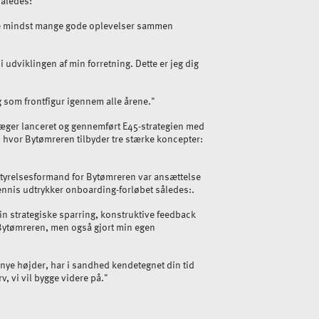
således:
kke mindst mange gode oplevelser sammen
 udviklingen af min forretning. Dette er jeg dig
ig som frontfigur igennem alle årene."
ger lanceret og gennemført E45-strategien med
e, hvor Bytømreren tilbyder tre stærke koncepter:
tyrelsesformand for Bytømreren var ansættelse
ennis udtrykker onboarding-forløbet således:.
in strategiske sparring, konstruktive feedback
t Bytømreren, men også gjort min egen
nye højder, har i sandhed kendetegnet din tid
, vi vil bygge videre på."