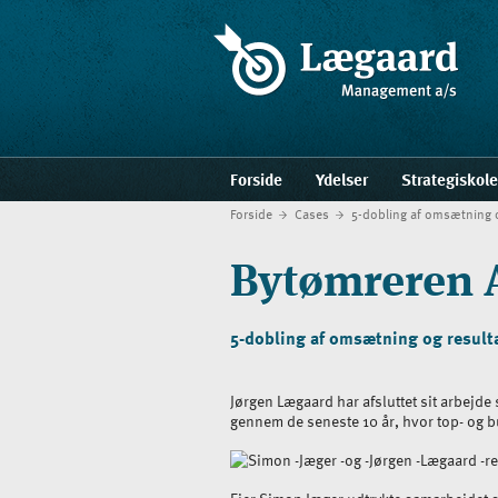
Forside
Ydelser
Strategiskol
Forside
Cases
5-dobling af omsætning o
Bytømreren 
5-dobling af omsætning og result
Jørgen Lægaard har afsluttet sit arbejd
gennem de seneste 10 år, hvor top- og b