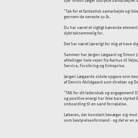
Ejer Simon Jæger udtrykte samarbejdet 
"Tak for et fantastisk samarbejde og i
gennem de seneste 10 år.
Du har været et vigtigt bærende element i
dybt taknemmelig for.
Det har været lærerigt for mig at have d
Sammen har Jørgen Lægaard og Simon Jæ
afdelinger hele vejen fra Aarhus til Vejl
Service, Forsikring og Entreprise.
Jørgen Lægaards sidste opgave som bes
af Dennis Abildgaard som direktør og D
"TAK for dit lederskab og engagement! D
og positive energi har ikke bare styrke
onboarding til en sand fornøjelse.
Løberen, der konstant bevæger sig mod 
som bestyrelsesformand - og det er en arv