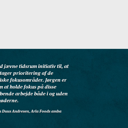
 jævne tidsrum initiativ til, at
tager prioritering af de
giske fokusområder. Jørgen er
m at holde fokus på disse
øbende arbejde både i og uden
møderne.
hn Duus Andresen, Arla Foods amba