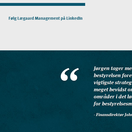
Følg Lægaard Management på LinkedIn
Jørgen tager med
bestyrelsen fore
vigtigste strate
meget bevidst o
områder i det l
for bestyrelses
- Finansdirektør Jo