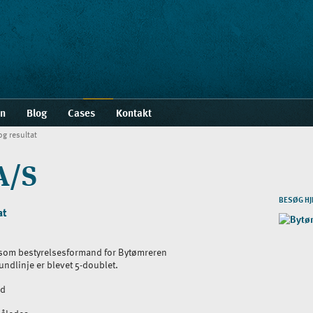
en
Blog
Cases
Kontakt
g resultat
A/S
BESØG H
at
e som bestyrelsesformand for Bytømreren
undlinje er blevet
5-doublet
.