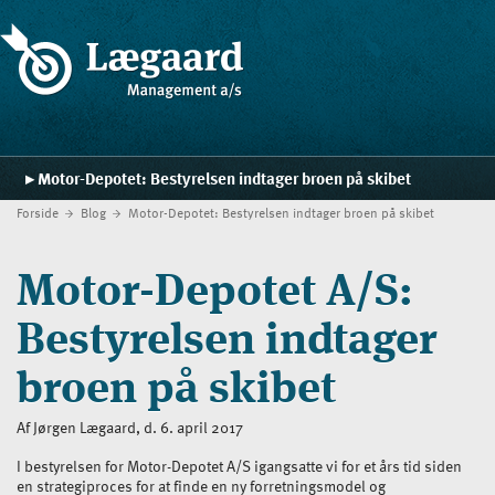
Motor-Depotet: Bestyrelsen indtager broen på skibet
Forside
Blog
Motor-Depotet: Bestyrelsen indtager broen på skibet
Forside
Ydelser
Motor-Depotet A/S:
Strategiskolen
Bestyrelsen indtager
Blog
broen på skibet
Cases
Af Jørgen Lægaard, d. 6. april 2017
Kontakt
I bestyrelsen for Motor-Depotet A/S igangsatte vi for et års tid siden
en strategiproces for at finde en ny forretningsmodel og