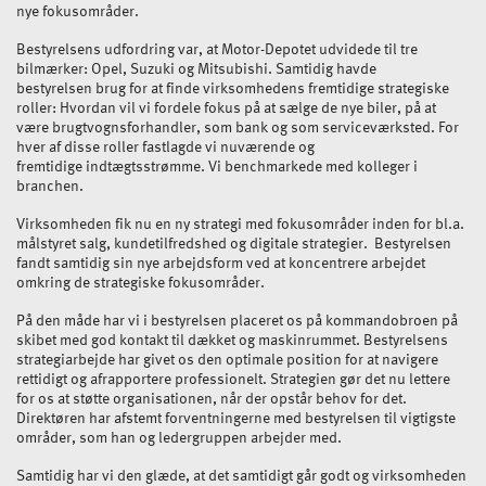
nye fokusområder.
Bestyrelsens udfordring var, at Motor-Depotet udvidede til tre
bilmærker: Opel, Suzuki og Mitsubishi. Samtidig havde
bestyrelsen brug for at finde virksomhedens fremtidige strategiske
roller: Hvordan vil vi fordele fokus på at sælge de nye biler, på at
være brugtvognsforhandler, som bank og som serviceværksted. For
hver af disse roller fastlagde vi nuværende og
fremtidige indtægtsstrømme. Vi benchmarkede med kolleger i
branchen.
Virksomheden fik nu en ny strategi med fokusområder inden for bl.a.
målstyret salg, kundetilfredshed og digitale strategier. Bestyrelsen
fandt samtidig sin nye arbejdsform ved at koncentrere arbejdet
omkring de strategiske fokusområder.
På den måde har vi i bestyrelsen placeret os på kommandobroen på
skibet med god kontakt til dækket og maskinrummet. Bestyrelsens
strategiarbejde har givet os den optimale position for at navigere
rettidigt og afrapportere professionelt. Strategien gør det nu lettere
for os at støtte organisationen, når der opstår behov for det.
Direktøren har afstemt forventningerne med bestyrelsen til vigtigste
områder, som han og ledergruppen arbejder med.
Samtidig har vi den glæde, at det samtidigt går godt og virksomheden